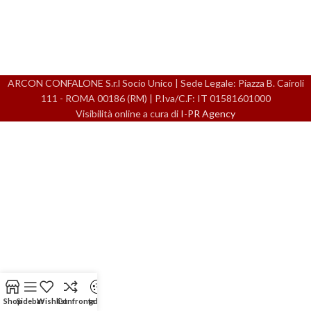
ARCON CONFALONE S.r.l Socio Unico | Sede Legale: Piazza B. Cairoli
111 - ROMA 00186 (RM) | P.Iva/C.F: IT 01581601000
Visibilità online a cura di
I-PR Agency
Shop
Sidebar
Wishlist
Confronta
gdpr