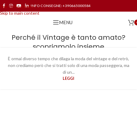
INFO CONSEGNE:
+390665000584
Skip to navigation
Skip to main content
MENU
Perché il Vintage è tanto amato?
scopriamolo insieme
È ormai diverso tempo che dilaga la moda del vintage e del retrò,
06
non crediamo però che si tratti solo di una moda passeggera, ma
NOV
di un...
LEGGI