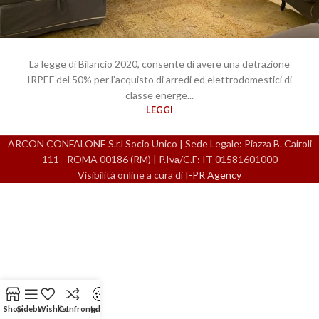
La legge di Bilancio 2020, consente di avere una detrazione
IRPEF del 50% per l’acquisto di arredi ed elettrodomestici di
classe energe...
LEGGI
ARCON CONFALONE S.r.l Socio Unico | Sede Legale: Piazza B. Cairoli
111 - ROMA 00186 (RM) | P.Iva/C.F: IT 01581601000
Visibilità online a cura di
I-PR Agency
Shop
Sidebar
Wishlist
Confronta
gdpr