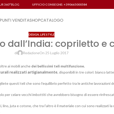
UR 360°
BLOG
UFFICIO CONSEGNE: +390665000584
PUNTI VENDITA
SHOP
CATALOGO
DESIGN
,
LIFE STYLE
no dall’India: copriletto e
di
Redazione
On 25 Luglio 2017
oltre ai mobili anche
dei bellissimi teli multifunzione.
naturali realizzati artigianalmente
, disponibili in tre colori: bianco latt
iete questi teli che sono l’equilibrio perfetto tra le antiche lavorazioni de
olo per celare vecchi imbottiti che avrebbero bisogno di essere rinfresca
, lino, juta e cotone, che tra l’altro è il materiale con cui sono realizzati 
.