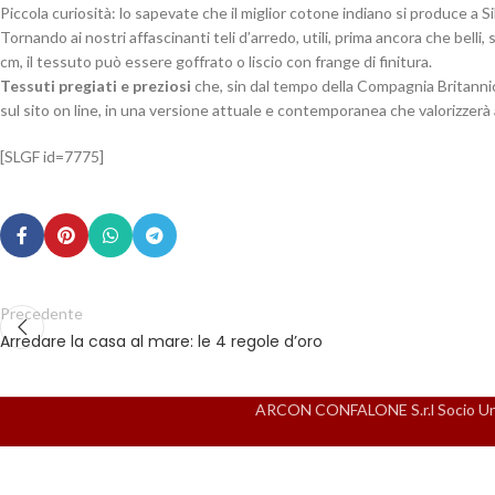
Piccola curiosità: lo sapevate che il miglior cotone indiano si produce a
Tornando ai nostri affascinanti teli d’arredo, utili, prima ancora che bell
cm, il tessuto può essere goffrato o liscio con frange di finitura.
Tessuti pregiati e preziosi
che, sin dal tempo della Compagnia Britannica
sul sito on line, in una versione attuale e contemporanea che valorizzerà a
[SLGF id=7775]
Precedente
Arredare la casa al mare: le 4 regole d’oro
ARCON CONFALONE S.r.l Socio Unico