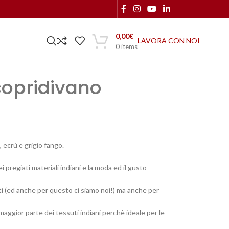
0,00
€
LAVORA CON NOI
0
items
 copridivano
e, ecrù e grigio fango.
i pregiati materiali indiani e la moda ed il gusto
ti (ed anche per questo ci siamo noi!) ma anche per
la maggior parte dei tessuti indiani perchè ideale per le