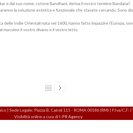
 Sikar e dal suo nome, cotone Bandhani, deriva il nostro termine Bandana?
i, saranno la soluzione estetica e funzionale che stavate cercando. Sono di
 delle Indie Orientali nata nel 1600, hanno fatto impazzire l’Europa, sono
l massimo il vostro divano e il vostro letto.
 | Sede Legale: Piazza B. Cairoli 111 - ROMA 00186 (RM) | P.Iva/C.F:
Visibilità online a cura di
I-PR Agency