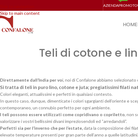
AZIENDA
PROMO
TO
Skip to navigation
Skip to main content
HOME
Teli di cotone e li
Direttamente dall’India per vo
i, noi di Confalone abbiamo selezionato 
Si tratta di teli in puro lino, cotone e juta; pregiatissimi filati 
Colori eleganti, attualissimi e perfetti in qualsiasi contesto.
In questo caso, dunque, dimenticate i colori sgargianti dell’oriente e scegl
contemporaneo, un connubio perfetto per ogni ambiente.
I teli possono essere utilizzati come copridivano o copriletto
, non s
valorizzare i vostri bellissimi divani impreziosendoli ed “arredandoli”.
Perfetti sia per l’inverno che per l’estate,
data la composizione dei filati
elevate temperature presenti per gran parte dell’anno a quelle latitudini