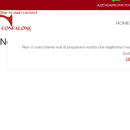
AZIENDA
PROMO
TO
Skip to navigation
Skip to main content
HOME
Novità Confalone: Home Deli
Non ci stanchiamo mai di preparare novità che migliorino i no
Deli
L