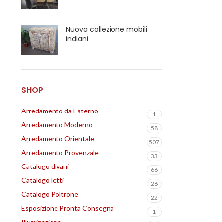
Nuova collezione mobili
indiani
SHOP
Arredamento da Esterno
1
Arredamento Moderno
58
Arredamento Orientale
507
Arredamento Provenzale
33
Catalogo divani
66
Catalogo letti
26
Catalogo Poltrone
22
Esposizione Pronta Consegna
1
Illuminazione