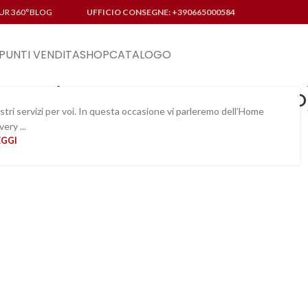
UR 360°
BLOG
UFFICIO CONSEGNE: +390665000584
PUNTI VENDITA
SHOP
CATALOGO
very (trasporto e montaggio
stri servizi per voi. In questa occasione vi parleremo dell’Home
very ...
29
EGGI
OTT