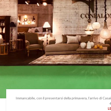
Immancabile, con il presentarsi della primavera, l’arrivo di Cas
4
L