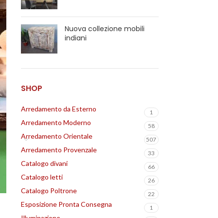
Nuova collezione mobili
indiani
SHOP
Arredamento da Esterno
1
Arredamento Moderno
58
Arredamento Orientale
507
Arredamento Provenzale
33
Catalogo divani
66
Catalogo letti
26
Catalogo Poltrone
22
Esposizione Pronta Consegna
1
Illuminazione