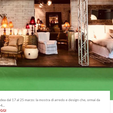
aidea dal 17 al 25 marzo: la mostra di arredo e design che, ormai da
4...
EGGI