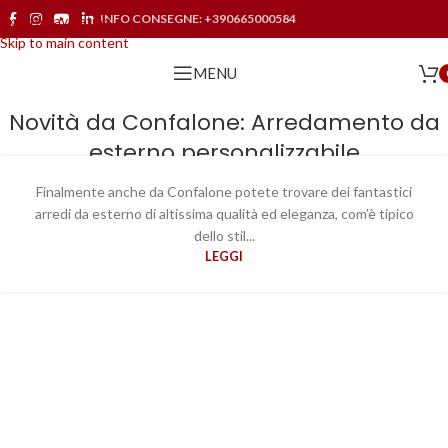
INFO CONSEGNE:
+390665000584
Skip to navigation
Skip to main content
MENU
Novità da Confalone: Arredamento da
esterno personalizzabile
Finalmente anche da Confalone potete trovare dei fantastici
20
arredi da esterno di altissima qualità ed eleganza, com’è tipico
GIU
dello stil...
LEGGI