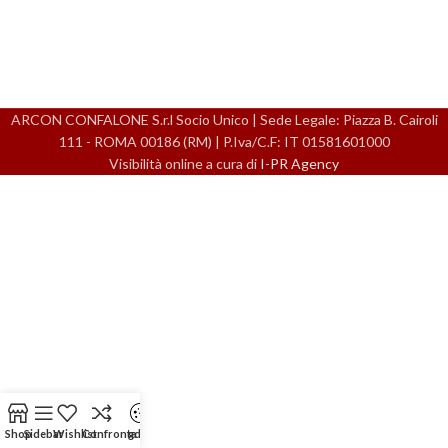
ARCON CONFALONE S.r.l Socio Unico | Sede Legale: Piazza B. Cairoli
111 - ROMA 00186 (RM) | P.Iva/C.F: IT 01581601000
Visibilità online a cura di
I-PR Agency
Shop
Sidebar
Wishlist
Confronta
gdpr