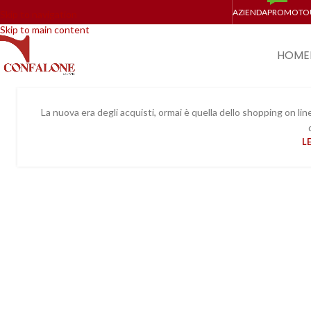
AZIENDA
PROMO
TO
Skip to navigation
Skip to main content
HOME
Arredamento online: acqu
La nuova era degli acquisti, ormai è quella dello shopping on li
L