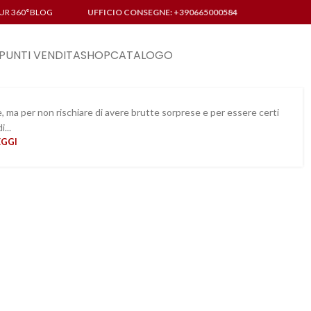
UR 360°
BLOG
UFFICIO CONSEGNE: +390665000584
PUNTI VENDITA
SHOP
CATALOGO
ista sull’e-shop Confalone
ne, ma per non rischiare di avere brutte sorprese e per essere certi
di...
01
EGGI
MAR