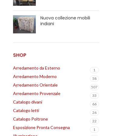
Nuova collezione mobili
indiani
SHOP
Arredamento da Esterno
1
Arredamento Moderno
58
Arredamento Orientale
507
Arredamento Provenzale
33
Catalogo divani
66
Catalogo letti
26
Catalogo Poltrone
22
Esposizione Pronta Consegna
1
Illuminazione