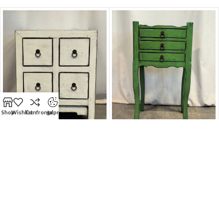
Shop
Wishlist
Confronta
gdpr
-50%
-50%
Comodino Tibetano 4 cassetti
Comodino Tibetano 3 cassetti
(44x38x52)
(36x27x66)
ARCON CONFALONE S.r.l Socio Unico | Sede Legale: Piazza B. Cairoli
111 - ROMA 00186 (RM) | P.Iva/C.F: IT 01581601000
Visibilità online a cura di
I-PR Agency