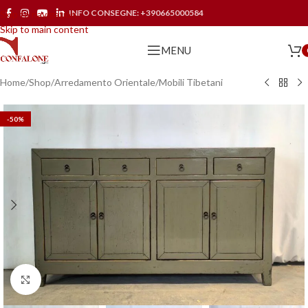
INFO CONSEGNE:
+390665000584
Skip to navigation
Skip to main content
MENU
Home
/
Shop
/
Arredamento Orientale
/
Mobili Tibetani
-50%
Click to enlarge