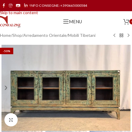
INFO CONSEGNE:
+390665000584
Skip to navigation
Skip to main content
MENU
Home
/
Shop
/
Arredamento Orientale
/
Mobili Tibetani
-50%
Click to enlarge