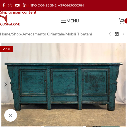
INFO CONSEGNE:
+390665000584
Skip to navigation
Skip to main content
MENU
Home
/
Shop
/
Arredamento Orientale
/
Mobili Tibetani
-50%
Click to enlarge