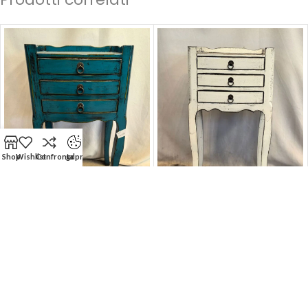
Shop
Wishlist
Confronta
gdpr
-50%
-50%
Comodino Tibetano 3 cassetti
Comodino Tibetano 3 cassetti
(36x27x66)
(36x27x66)
ARCON CONFALONE S.r.l Socio Unico | Sede Legale: Piazza B. Cairoli
111 - ROMA 00186 (RM) | P.Iva/C.F: IT 01581601000
Visibilità online a cura di
I-PR Agency