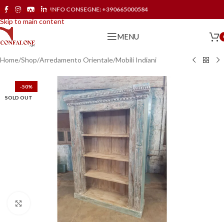
INFO CONSEGNE:
+390665000584
Skip to navigation
Skip to main content
MENU
Home
/
Shop
/
Arredamento Orientale
/
Mobili Indiani
-50%
SOLD OUT
Click to enlarge