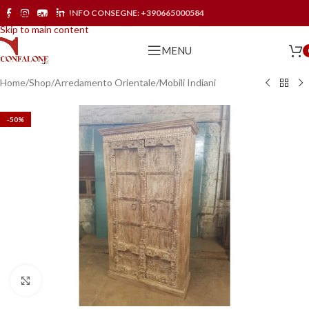
INFO CONSEGNE:
+390665000584
Skip to navigation
Skip to main content
MENU
Home
/
Shop
/
Arredamento Orientale
/
Mobili Indiani
-50%
Click to enlarge