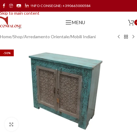
INFO CONSEGNE:
+390665000584
Skip to navigation
Skip to main content
MENU
Home
/
Shop
/
Arredamento Orientale
/
Mobili Indiani
-50%
Click to enlarge