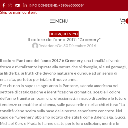
INFO CONSEGNE:
+390665000584
Skip to navigation
Skip to main content
MENU
DESIGN
,
LIFE STYLE
Il colore dell’anno 2017: “Greenery”
Redazione
On 30 Dicembre 2016
Il colore Pantone dell’anno 2017 è Greenery
, una tonalità di verde
fresca e rivitalizzante ispirata alla natura che si risveglia, ai suoi germogli,
ai fili d’erba, ai frutti che devono maturare e dunque ad un senso di
rinascita, perfetto per iniziare il nuovo anno.
Per chi non lo sapesse ogni anno
la Pantone, azienda americana nel
settore di catalogazione e identificazione cromatica,
sceglie il colore
dell’anno tramite un team di professionisti, in grado di cogliere le future
tendenze cromatiche al cinema, sulle passerelle e nell’architettura: “La
tonalità viene scelta sulla base delle nostre esperienze concrete. Nel
caso del ‘Greenery’ abbiamo notato che stilisti come Balenciaga, Gucci,
Michael Kors e Prada lo hanno usato per le loro collezioni, mentre le