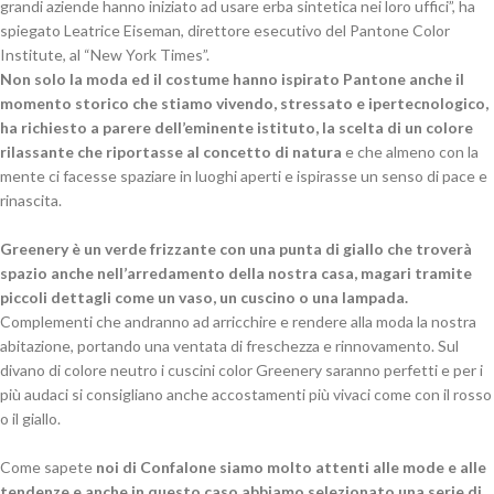
grandi aziende hanno iniziato ad usare erba sintetica nei loro uffici”, ha
spiegato Leatrice Eiseman, direttore esecutivo del Pantone Color
Institute, al “New York Times”.
Non solo la moda ed il costume hanno ispirato Pantone anche il
momento storico che stiamo vivendo, stressato e ipertecnologico,
ha richiesto a parere dell’eminente istituto, la scelta di un colore
rilassante che riportasse al concetto di natura
e che almeno con la
mente ci facesse spaziare in luoghi aperti e ispirasse un senso di pace e
rinascita.
Greenery è un verde frizzante con una punta di giallo che troverà
spazio anche nell’arredamento della nostra casa, magari tramite
piccoli dettagli come un vaso, un cuscino o una lampada.
Complementi che andranno ad arricchire e rendere alla moda la nostra
abitazione, portando una ventata di freschezza e rinnovamento.
Sul
divano di colore neutro i cuscini color Greenery saranno perfetti e per i
più audaci si consigliano anche accostamenti più vivaci come con il rosso
o il giallo.
Come sapete
noi di Confalone siamo molto attenti alle mode e alle
tendenze e anche in questo caso abbiamo selezionato una serie di