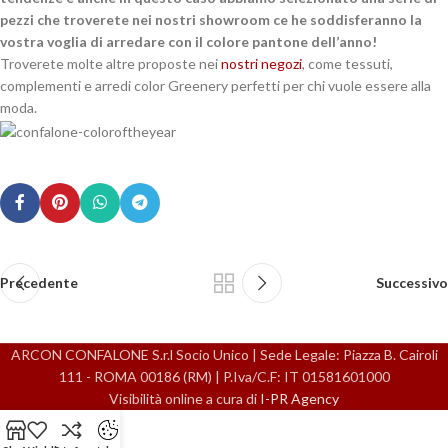
pezzi che troverete nei nostri showroom ce he soddisferanno la
vostra voglia di arredare con il colore pantone dell’anno!
Troverete molte altre proposte nei
nostri negozi
, come tessuti,
complementi e arredi color Greenery perfetti per chi vuole essere alla
moda.
Precedente
Successivo
ARCON CONFALONE S.r.l Socio Unico | Sede Legale: Piazza B. Cairoli
111 - ROMA 00186 (RM) | P.Iva/C.F: IT 01581601000
Visibilità online a cura di
I-PR Agency