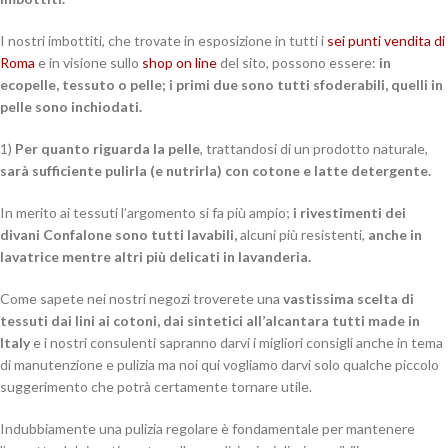
I nostri imbottiti, che trovate in esposizione in tutti i
sei punti vendita di
Roma
e in visione sullo
shop on line
del sito, possono essere:
in
ecopelle, tessuto o pelle; i primi due sono tutti sfoderabili, quelli in
pelle sono inchiodati.
1)
Per quanto riguarda la pelle
, trattandosi di un prodotto naturale,
sarà sufficiente pulirla (e nutrirla) con cotone e latte detergente.
In merito ai tessuti l’argomento si fa più ampio;
i rivestimenti dei
divani Confalone sono tutti lavabili,
alcuni più resistenti,
anche in
lavatrice mentre altri più delicati in lavanderia.
Come sapete nei nostri negozi troverete una
vastissima scelta di
tessuti dai lini ai cotoni, dai sintetici all’alcantara tutti made in
Italy
e i nostri consulenti sapranno darvi i migliori consigli anche in tema
di manutenzione e pulizia ma noi qui vogliamo darvi solo qualche piccolo
suggerimento che potrà certamente tornare utile.
Indubbiamente una pulizia regolare è fondamentale per mantenere