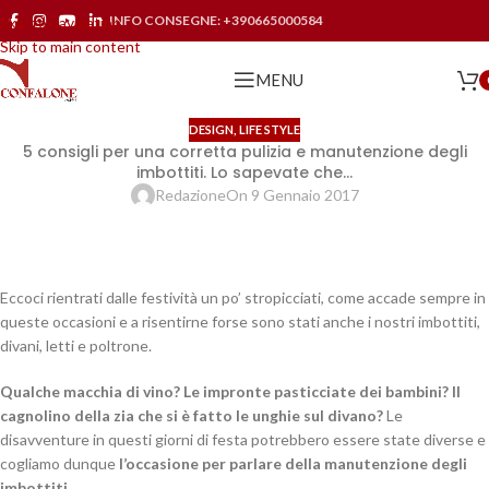
INFO CONSEGNE:
+390665000584
Skip to navigation
Skip to main content
MENU
DESIGN
,
LIFE STYLE
5 consigli per una corretta pulizia e manutenzione degli
imbottiti. Lo sapevate che…
Redazione
On 9 Gennaio 2017
Eccoci rientrati dalle festività un po’ stropicciati, come accade sempre in
queste occasioni e a risentirne forse sono stati anche i nostri imbottiti,
divani, letti e poltrone.
Qualche macchia di vino? Le impronte pasticciate dei bambini? Il
cagnolino della zia che si è fatto le unghie sul divano?
Le
disavventure in questi giorni di festa potrebbero essere state diverse e
cogliamo dunque
l’occasione per parlare della manutenzione degli
imbottiti.