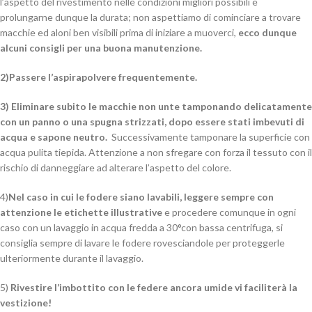
l’aspetto del rivestimento nelle condizioni migliori possibili e
prolungarne dunque la durata; non aspettiamo di cominciare a trovare
macchie ed aloni ben visibili prima di iniziare a muoverci,
ecco dunque
alcuni consigli per una buona manutenzione.
2)Passere l’aspirapolvere frequentemente.
3) Eliminare subito le macchie non unte tamponando delicatamente
con un panno o una spugna strizzati, dopo essere stati imbevuti di
acqua e sapone neutro.
Successivamente tamponare la superficie con
acqua pulita tiepida. Attenzione a non sfregare con forza il tessuto con il
rischio di danneggiare ad alterare l’aspetto del colore.
4)
Nel caso in cui le fodere siano lavabili, leggere sempre con
attenzione le etichette illustrative
e procedere comunque in ogni
caso con un lavaggio in acqua fredda a 30°con bassa centrifuga, si
consiglia sempre di lavare le fodere rovesciandole per proteggerle
ulteriormente durante il lavaggio.
5)
Rivestire l’imbottito con le federe ancora umide vi faciliterà la
vestizione!