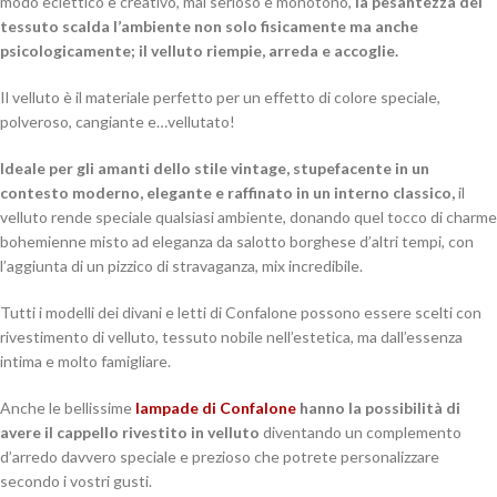
modo eclettico e creativo, mai serioso e monotono,
la pesantezza del
tessuto scalda l’ambiente non solo fisicamente ma anche
psicologicamente; il velluto riempie, arreda e accoglie.
Il velluto è il materiale perfetto per un effetto di colore speciale,
polveroso, cangiante e…vellutato!
Ideale per gli amanti dello stile vintage, stupefacente in un
contesto moderno, elegante e raffinato in un interno classico,
il
velluto rende speciale qualsiasi ambiente, donando quel tocco di charme
bohemienne misto ad eleganza da salotto borghese d’altri tempi, con
l’aggiunta di un pizzico di stravaganza, mix incredibile.
Tutti i modelli dei divani e letti di Confalone possono essere scelti con
rivestimento di velluto, tessuto nobile nell’estetica, ma dall’essenza
intima e molto famigliare.
Anche le bellissime
lampade di Confalone
hanno la possibilità di
avere il cappello rivestito in velluto
diventando un complemento
d’arredo davvero speciale e prezioso che potrete personalizzare
secondo i vostri gusti.