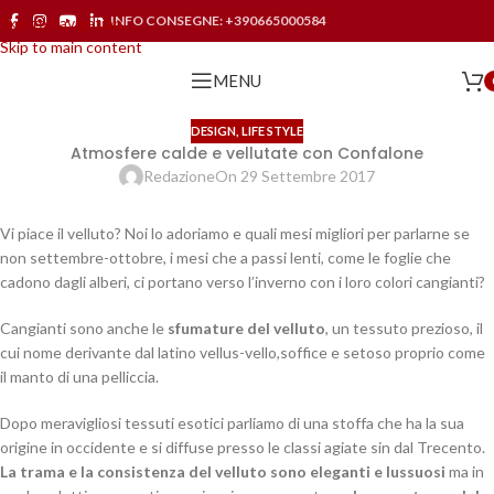
INFO CONSEGNE:
+390665000584
Skip to navigation
Skip to main content
MENU
DESIGN
,
LIFE STYLE
Atmosfere calde e vellutate con Confalone
Redazione
On 29 Settembre 2017
Vi piace il velluto? Noi lo adoriamo e quali mesi migliori per parlarne se
non settembre-ottobre, i mesi che a passi lenti, come le foglie che
cadono dagli alberi, ci portano verso l’inverno con i loro colori cangianti?
Cangianti sono anche le
sfumature del velluto
, un tessuto prezioso, il
cui nome derivante dal latino vellus-vello,soffice e setoso proprio come
il manto di una pelliccia.
Dopo meravigliosi tessuti esotici parliamo di una stoffa che ha la sua
origine in occidente e si diffuse presso le classi agiate sin dal Trecento.
La trama e la consistenza del velluto sono eleganti e lussuosi
ma in