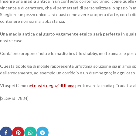
Inserire una
madia antica
in un contesto contemporaneo, come quelle 
vincente e di carattere, che vi permetterà di personalizzare lo spazio in mo
Scegliere un pezzo unico sarà quasi come avere un’opera d’arte, con la d
contenere non sia mai abbastanza.
Una madia antica dal gusto vagamente etnico sarà perfetta in quals
nostre case.
Confalone propone inoltre le
madie in stile shabby
, molto amato e perfe
Questa tipologia di mobile rappresenta un’ottima soluzione sia in ampi spazi
dell’arredamento, ad esempio un corridoio o un disimpegno; in ogni caso a
Vi aspettiamo
nei nostri negozi di Roma
per trovare la madia più adatta al
[SLGF id=7834]