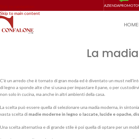
AZIENDA
PROMO
TO
Skip to navigation
Skip to main content
HOME
La madia
C’è un arredo che è tornato di gran moda ed è diventato un must nell’int
di legno a sponde alte che si usava per impastare il pane, o per custodirv
non solo in cucina, ma anche in altri ambienti della casa.
La scelta può essere quella di selezionare una madia moderna, in sintoni
vasta scelta di
madie moderne in legno o laccate, lucide e opache, dispo
Una scelta alternativa e di grande stile è poi quella di optare per un mob