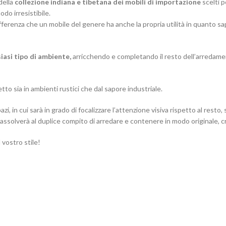
della
collezione indiana e tibetana dei mobili di importazione
scelti 
do irresistibile.
ifferenza che un mobile del genere ha anche la propria utilità in quanto 
iasi tipo di ambiente,
arricchendo e completando il resto dell’arredame
tto sia in ambienti rustici che dal sapore industriale.
, in cui sarà in grado di focalizzare l’attenzione visiva rispetto al resto,
ssolverà al duplice compito di arredare e contenere in modo originale, cr
 vostro stile!