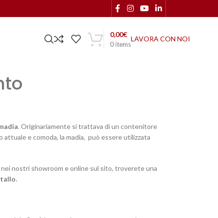
0,00
€
LAVORA CON NOI
0
items
nto
madia
. Originariamente si trattava di un contenitore
to attuale e comoda, la madia, può essere utilizzata
nei nostri showroom e online sul sito, troverete una
tallo.