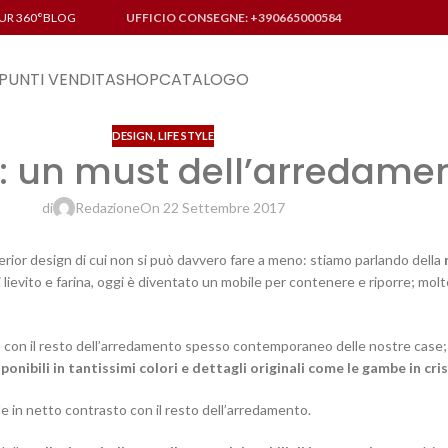
UR 360°
BLOG
UFFICIO CONSEGNE: +390665000584
PUNTI VENDITA
SHOP
CATALOGO
DESIGN
,
LIFE STYLE
: un must dell’arredame
di
Redazione
On 22 Settembre 2017
erior design di cui non si può davvero fare a meno: stiamo parlando della
i lievito e farina, oggi è diventato un mobile per contenere e riporre; mol
a con il resto dell’arredamento spesso contemporaneo delle nostre case; 
nibili in tantissimi colori e dettagli originali come le gambe in cris
ile in netto contrasto con il resto dell’arredamento.