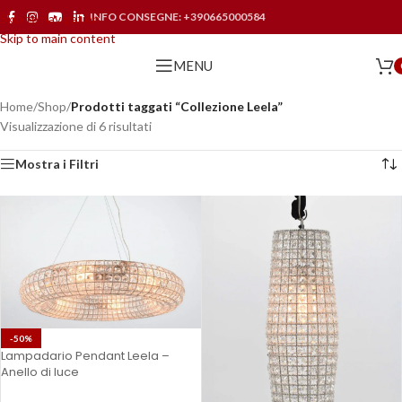
INFO CONSEGNE:
+390665000584
Skip to navigation
Skip to main content
MENU
Home
/
Shop
/
Prodotti taggati “Collezione Leela”
Visualizzazione di 6 risultati
Mostra i Filtri
-50%
Lampadario Pendant Leela –
Anello di luce