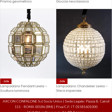
Prisma geometrico
Goccia neoclassica
-50%
-50%
Lampadario Pendant Leela –
Lampadario Chandelier Leela –
Scultura luminosa
Sfera imperiale
ARCON CONFALONE S.r.l Socio Unico | Sede Legale: Piazza B. Cairoli
111 - ROMA 00186 (RM) | P.Iva/C.F: IT 01581601000