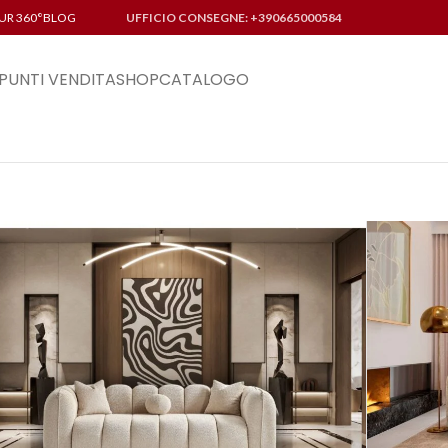
UR 360°
BLOG
UFFICIO CONSEGNE: +390665000584
PUNTI VENDITA
SHOP
CATALOGO