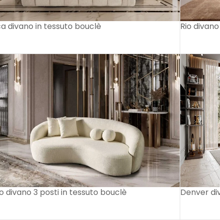
a divano in tessuto bouclè
Rio divan
 divano 3 posti in tessuto bouclè
Denver di