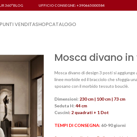
UR 360°
BLOG
UFFICIO CONSEGNE: +390665000584
PUNTI VENDITA
SHOP
CATALOGO
Mosca divano in 
Mosca divano di design 3 posti si aggiunge a
linee morbide ed il bracciolo che sfoggia una
sposano con il morbido tessuto bouclè.
Dimensioni:
230 cm | 100 cm | 73 cm
Seduta H:
44 cm
Cuscini
: 2 quadrati + 1 Dot
TEMPI DI CONSEGNA:
60-90 giorni