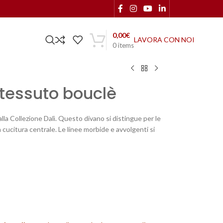
0,00
€
LAVORA CON NOI
0
items
tessuto bouclè
lla Collezione Dalì. Questo divano si distingue per le
 cucitura centrale. Le linee morbide e avvolgenti si