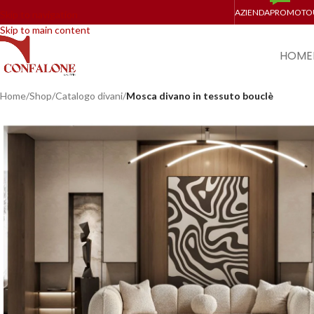
AZIENDA
PROMO
TO
Skip to navigation
Skip to main content
HOME
Home
/
Shop
/
Catalogo divani
/
Mosca divano in tessuto bouclè