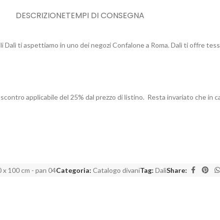
DESCRIZIONE
TEMPI DI CONSEGNA
 Dalì ti aspettiamo in uno dei negozi Confalone a Roma. Dalì ti offre tes
scontro applicabile del 25% dal prezzo di listino. Resta invariato che in c
 x 100 cm - pan 04
Categoria:
Catalogo divani
Tag:
Dalì
Share: