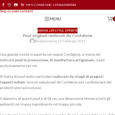
INFO CONSEGNE:
+390665000584
Skip to navigation
Skip to main content
MENU
DESIGN
,
LIFE STYLE
,
OFFERTE
Pouf originali realizzati da Confalone
Redazione
On 11 Febbraio 2019
Una grande novità vi aspetta nei negozi Confalone, si tratta dei
bellissimi
pouf in promozione, di manifattura artigianale,
creati
esclusivamente per voi.
Si tratta di pouf molto particolari
realizzati da ritagli di pregiati
tappeti indian
i, tessuti selezionati da Confalone per confezionare dei
prodotti unici ed esclusivi.
Il diametro di questi pouf è di 58 cm, una dimensione idonea a tutti gli
ambienti, né troppo ingombrante né troppo piccola.
I pouf sono pensati per arredare e servire diverse stanze dalla casa, dalla