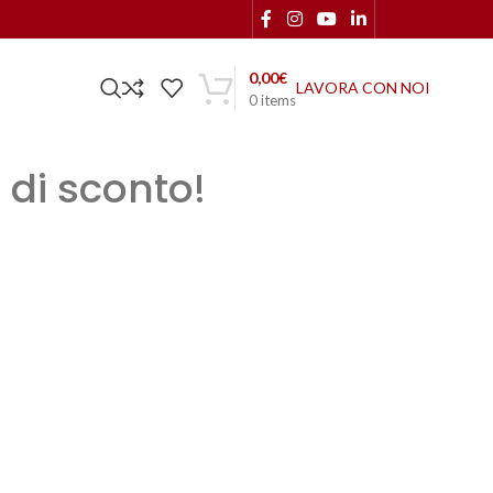
0,00
€
LAVORA CON NOI
0
items
 di sconto!