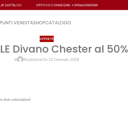
UR 360°
BLOG
UFFICIO CONSEGNE: +390665000584
PUNTI VENDITA
SHOP
CATALOGO
OFFERTE
LE Divano Chester al 50%
di
Redazione
On 22 Gennaio 2018
in due colorazioni: