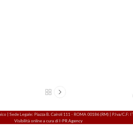
 | Sede Legale: Piazza B. Cairoli 111 - ROMA 00186 (RM) | P.Iva/C.F:
Visibilità online a cura di
I-PR Agency