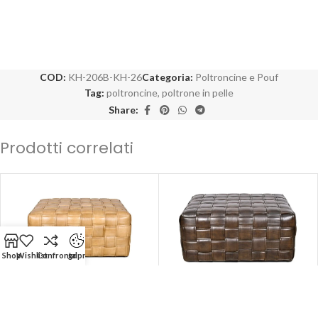
COD:
KH-206B-KH-26
Categoria:
Poltroncine e Pouf
Tag:
poltroncine
,
poltrone in pelle
Share:
Prodotti correlati
Shop
Wishlist
Confronta
gdpr
-50%
-50%
SOLD OUT
SOLD OUT
Pouf in pelle vintage crema
Pouf in pelle vintage testa di