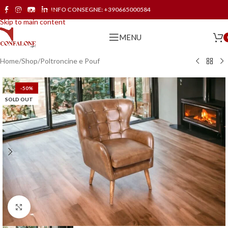
INFO CONSEGNE:
+390665000584
Skip to navigation
Skip to main content
MENU
Home
/
Shop
/
Poltroncine e Pouf
-50%
SOLD OUT
Click to enlarge