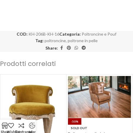
COD:
KH-206B-KH-16
Categoria:
Poltroncine e Pouf
Tag:
poltroncine
,
poltrone in pelle
Share:
Prodotti correlati
-50%
SOLD OUT
Shop
Wishlist
Confronta
gdpr