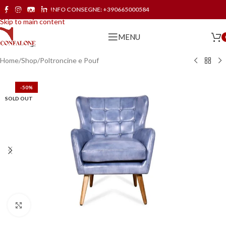
INFO CONSEGNE:
+390665000584
Skip to navigation
Skip to main content
MENU
Home
/
Shop
/
Poltroncine e Pouf
-50%
SOLD OUT
Click to enlarge