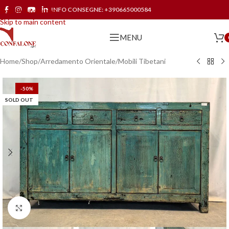
INFO CONSEGNE:
+390665000584
Skip to navigation
Skip to main content
MENU
Home
/
Shop
/
Arredamento Orientale
/
Mobili Tibetani
-50%
SOLD OUT
Click to enlarge