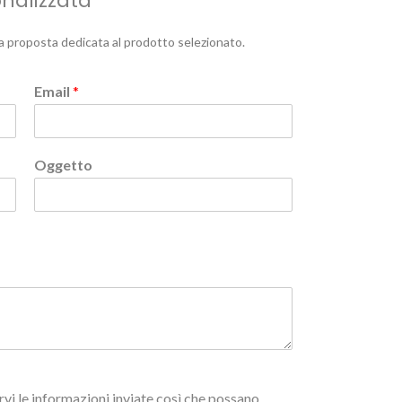
onalizzata
a proposta dedicata al prodotto selezionato.
Email
*
Oggetto
vi le informazioni inviate così che possano