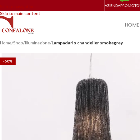
AZIENDA
PROMO
TO
Skip to navigation
Skip to main content
HOME
Home
/
Shop
/
Illuminazione
/
Lampadario chandelier smokegrey
-50%