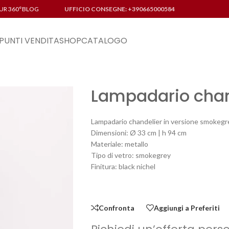
UR 360°
BLOG
UFFICIO CONSEGNE: +390665000584
PUNTI VENDITA
SHOP
CATALOGO
Lampadario cha
Lampadario chandelier in versione smokegr
Dimensioni: Ø 33 cm | h 94 cm
Materiale: metallo
Tipo di vetro: smokegrey
Finitura: black nichel
Confronta
Aggiungi a Preferiti