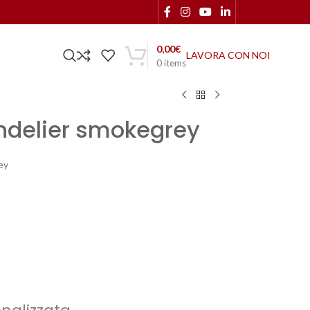
0,00
€
LAVORA CON NOI
0
items
ndelier smokegrey
ey