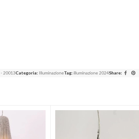
 - 20013
Categoria:
Illuminazione
Tag:
illuminazione 2024
Share: