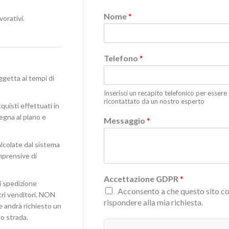
Nome
*
vorativi.
Telefono
*
ggetta ai tempi di
Inserisci un recapito telefonico per essere
ricontattato da un nostro esperto
quisti effettuati in
egna al piano e
Messaggio
*
lcolate dal sistema
omprensive di
Accettazione GDPR
*
i spedizione
Acconsento a che questo sito co
stri venditori. NON
rispondere alla mia richiesta.
e andrà richiesto un
o strada.