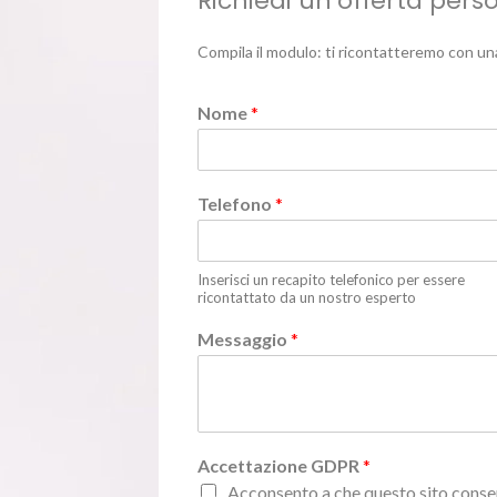
Richiedi un’offerta pers
Compila il modulo: ti ricontatteremo con un
Nome
*
Telefono
*
Inserisci un recapito telefonico per essere
ricontattato da un nostro esperto
Messaggio
*
Accettazione GDPR
*
Acconsento a che questo sito conser