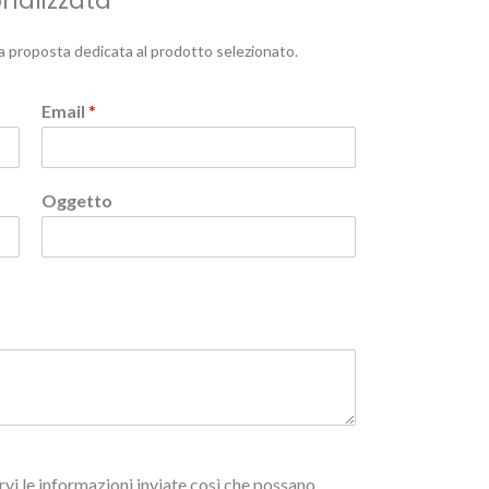
onalizzata
a proposta dedicata al prodotto selezionato.
Email
*
Oggetto
vi le informazioni inviate così che possano