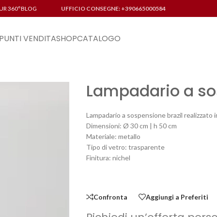
UR 360°
BLOG
UFFICIO CONSEGNE: +390665000584
PUNTI VENDITA
SHOP
CATALOGO
Lampadario a so
Lampadario a sospensione brazil realizzato i
Dimensioni: Ø 30 cm | h 50 cm
Materiale: metallo
Tipo di vetro: trasparente
Finitura: nichel
Confronta
Aggiungi a Preferiti