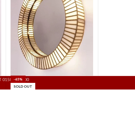
 IT 01581601000
-65%
SOLD OUT
Lampada da parete con specchio
ring