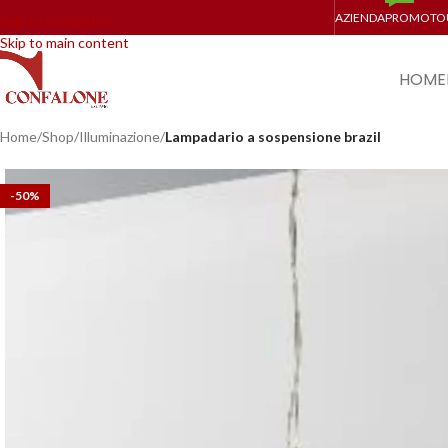
AZIENDA
PROMO
TO
Skip to navigation
Skip to main content
HOME
Home
/
Shop
/
Illuminazione
/
Lampadario a sospensione brazil
-50%