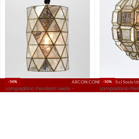
ARCON CONFALONE S.r.l Socio Unico
-50%
-50%
Lampadario Pendant Leela –
Lampadario Pen
Prisma geometrico
Scultura lumino