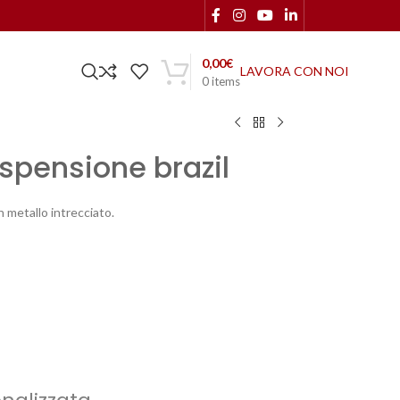
0,00
€
LAVORA CON NOI
0
items
spensione brazil
n metallo intrecciato.