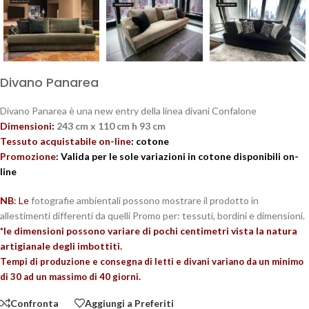
Divano Panarea
Divano Panarea è una new entry della linea divani Confalone
Dimensioni
:
243 cm x 110 cm h 93 cm
Tessuto acquistabile on-line
: cotone
Promozione
: Valida per le sole variazioni in cotone disponibili on-
line
NB
: Le
fotografie ambientali possono mostrare il prodotto in
allestimenti differenti da quelli Promo per: tessuti, bordini e dimensioni.
*le dimensioni possono variare di pochi centimetri vista la natura
artigianale degli imbottiti.
Tempi di produzione e consegna di letti e divani variano da un minimo
di 30 ad un massimo di 40 giorni.
Confronta
Aggiungi a Preferiti