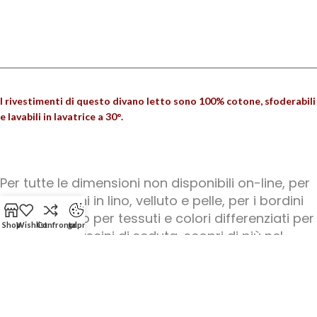
I rivestimenti di questo divano letto sono 100% cotone, sfoderabili
e lavabili in lavatrice a 30°.
Per tutte le dimensioni non disponibili on-line, per
configurazioni in lino, velluto e pelle, per i bordini
di contrasto o per tessuti e colori differenziati per
Shop
Wishlist
Confronta
gdpr
struttura e cuscini di seduta, scopri di più nel
nostro
SHOWROOM
dedicato. Oppure contatta un
punto vendita o inviaci una mail.