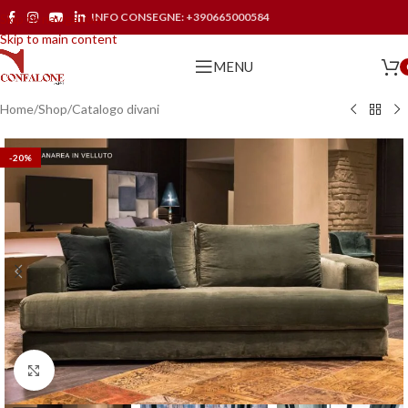
INFO CONSEGNE:
+390665000584
Skip to navigation
Skip to main content
MENU
Home
/
Shop
/
Catalogo divani
-20%
Click to enlarge