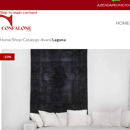
AZIENDA
PROMO
TO
Skip to navigation
Skip to main content
HOME
Home
/
Shop
/
Catalogo divani
/
Laguna
-20%