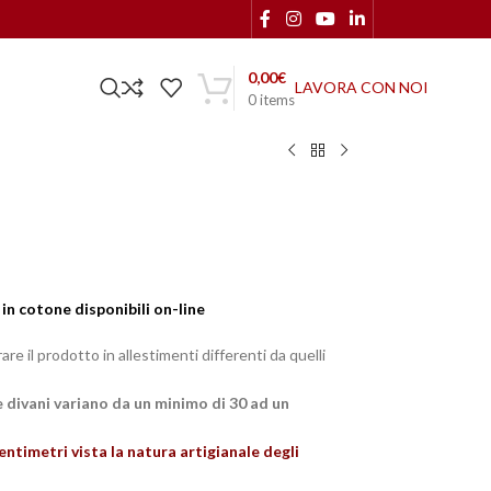
0,00
€
LAVORA CON NOI
0
items
i in cotone disponibili on-line
e il prodotto in allestimenti differenti da quelli
e divani variano da un minimo di 30 ad un
entimetri vista la natura artigianale degli