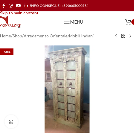
INFO CONSEGNE:
+390665000584
Skip to navigation
Skip to main content
MENU
Home
/
Shop
/
Arredamento Orientale
/
Mobili Indiani
-50%
Click to enlarge