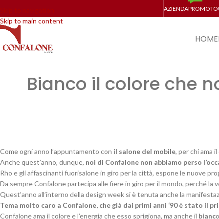
AZIENDA
PROMO
TO
Skip to navigation
Skip to main content
HOME
Bianco il colore che 
Come ogni anno l’appuntamento con
il salone del mobile
, per chi ama il
Anche quest’anno, dunque,
noi di Confalone non abbiamo perso l’occa
Rho e gli affascinanti fuorisalone in giro per la città, espone le nuove p
Da sempre Confalone partecipa alle fiere in giro per il mondo, perché la v
Quest’anno all’interno della design week si è tenuta anche la manifesta
Tema molto caro a Confalone, che già dai primi anni ‘90 è stato il 
Confalone ama il colore e l’energia che esso sprigiona, ma anche il
bianc
o