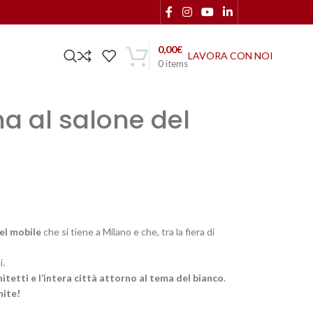
0,00
€
LAVORA CON NOI
0
items
a al salone del
del mobile
che si tiene a Milano e che, tra la fiera di
i.
itetti e l’intera città attorno al tema del bianco
.
hite!