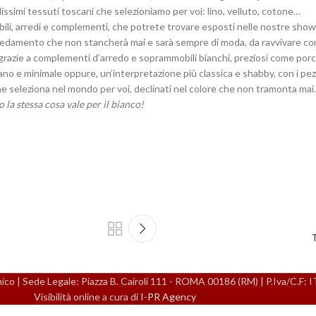
ellissimi tessuti toscani che selezioniamo per voi: lino, velluto, cotone…
ili, arredi e complementi, che potrete trovare esposti nelle nostre showr
arredamento che non stancherà mai e sarà sempre di moda, da ravvivare con
 grazie a complementi d’arredo e soprammobili bianchi, preziosi come porc
 e minimale oppure, un’interpretazione più classica e shabby, con i pezzi c
ne seleziona nel mondo per voi, declinati nel colore che non tramonta mai.
 la stessa cosa vale per il bianco!
 | Sede Legale: Piazza B. Cairoli 111 - ROMA 00186 (RM) | P.Iva/C.F:
Visibilità online a cura di
I-PR Agency