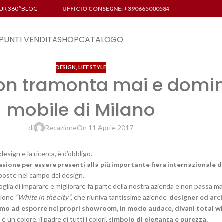
UR 360°
BLOG
UFFICIO CONSEGNE: +390665000584
PUNTI VENDITA
SHOP
CATALOGO
DESIGN
,
LIFE STYLE
non tramonta mai e domin
mobile di Milano
di
Redazione
On 11 Aprile 2017
 design e la ricerca, è d’obbligo.
sione per essere presenti alla più importante fiera internazionale 
roposte nel campo del design.
oglia di imparare e migliorare fa parte della nostra azienda e non passa ma
zione
“White in the city”
, che riuniva tantissime aziende,
designer ed arch
primo ad esporre nei propri showroom, in modo audace, divani total w
 è un colore, il padre di tutti i colori,
simbolo di eleganza e purezza.