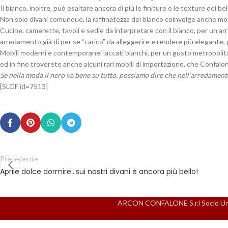
Il bianco, inoltre, può esaltare ancora di più le finiture e le texture dei b
Non solo divani comunque, la raffinatezza del bianco coinvolge anche mob
Cucine, camerette, tavoli e sedie da interpretare con il bianco, per un 
arredamento già di per se “carico” da alleggerire e rendere più elegante,
Mobili moderni e contemporanei laccati bianchi, per un gusto metropolitano
ed in fine troverete anche alcuni rari mobili di importazione, che Confalo
Se nella moda il nero va bene su tutto, possiamo dire che nell’arredamento
[SLGF id=7513]
Precedente
Aprile dolce dormire…sui nostri divani è ancora più bello!
ARCON CONFALONE S.r.l Socio Unico