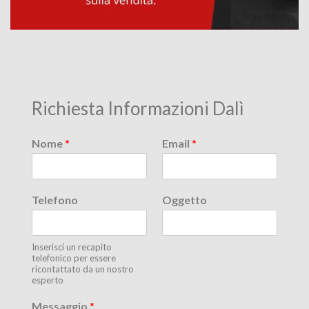
Richiesta Informazioni Dalì
Nome
*
Email
*
Telefono
Oggetto
Inserisci un recapito
telefonico per essere
ricontattato da un nostro
esperto
Messaggio
*