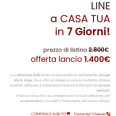
TOKYO
LINE
a
CASA TUA
Lasciati avvolgere dal comfort
della
Collezione DALI’
in
7 Giorni!
PRONTA CONSEGNA
prezzo di listino
2.800
€
offerta lancio
1.400€
La
collezione Dalì
interpreta le tendenze dell’
interior design
più in voga
, dove stile ed eleganza sono la risultante di linee
morbide, abbinate a volumi importanti ed enfatizzati da
tessuti
delicati
.
Il tessuto bouclè ci accompagna per tutta la collezione, per
accarezzarci
e ricordarci l’importanza del nostro tempo.
COMPRALO SUBITO
Domande? Chiamaci