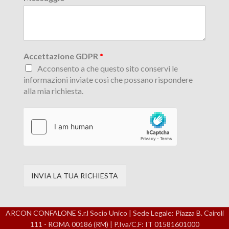
Accettazione GDPR
*
Acconsento a che questo sito conservi le
informazioni inviate così che possano rispondere
alla mia richiesta.
INVIA LA TUA RICHIESTA
ARCON CONFALONE S.r.l Socio Unico | Sede Legale: Piazza B. Cairoli
111 - ROMA 00186 (RM) | P.Iva/C.F: IT 01581601000