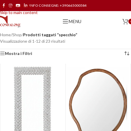
INFO CONSEGNE:
+390665000584
Skip to navigation
Skip to main content
MENU
Home
/
Shop
/
Prodotti taggati “specchio”
Visualizzazione di 1-12 di 23 risultati
Mostra i Filtri