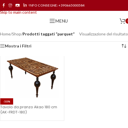
INFO CONSEGNE:
+390665000584
Skip to navigation
Skip to main content
MENU
Home
/
Shop
/
Prodotti taggati “parquet”
Visualizzazione del risultato
Mostra i Filtri
-50%
Tavolo da pranzo Akao 180 cm
(AK-FRDT-180)