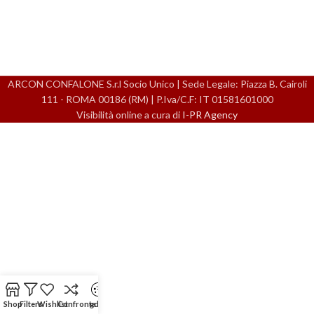
ARCON CONFALONE S.r.l Socio Unico | Sede Legale: Piazza B. Cairoli
111 - ROMA 00186 (RM) | P.Iva/C.F: IT 01581601000
Visibilità online a cura di
I-PR Agency
Shop
Filters
Wishlist
Confronta
gdpr