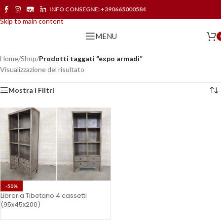
INFO CONSEGNE:
+390665000584
Skip to navigation
Skip to main content
MENU
Home
/
Shop
/
Prodotti taggati “expo armadi”
Visualizzazione del risultato
Mostra i Filtri
-50%
Libreria Tibetano 4 cassetti
(95x45x200)