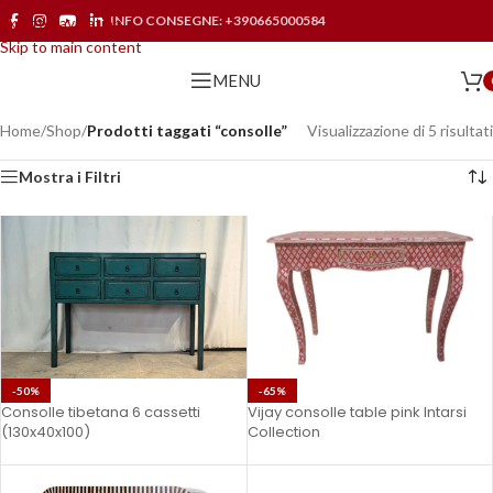
INFO CONSEGNE:
+390665000584
Skip to navigation
Skip to main content
MENU
Home
/
Shop
/
Prodotti taggati “consolle”
Visualizzazione di 5 risultati
Mostra i Filtri
-50%
-65%
Consolle tibetana 6 cassetti
Vijay consolle table pink Intarsi
(130x40x100)
Collection