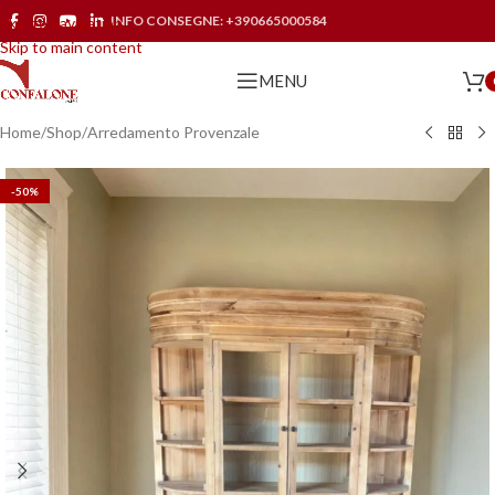
INFO CONSEGNE:
+390665000584
Skip to navigation
Skip to main content
MENU
Home
/
Shop
/
Arredamento Provenzale
-50%