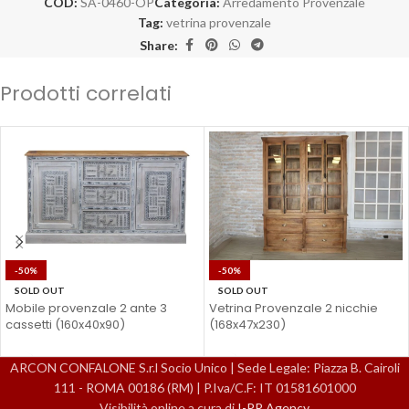
COD:
SA-0460-OP
Categoria:
Arredamento Provenzale
Tag:
vetrina provenzale
Share:
Prodotti correlati
-50%
-50%
SOLD OUT
SOLD OUT
Mobile provenzale 2 ante 3
Vetrina Provenzale 2 nicchie
cassetti (160x40x90)
(168x47x230)
ARCON CONFALONE S.r.l Socio Unico | Sede Legale: Piazza B. Cairoli
111 - ROMA 00186 (RM) | P.Iva/C.F: IT 01581601000
Visibilità online a cura di
I-PR Agency