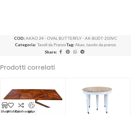
COD:
AKAO 24 - OVAL BUTTERFLY - AK-BUDT-250VC
Categoria:
Tavoli da Pranzo
Tag:
Akao
,
tavolo da pranzo
Share:
Prodotti correlati
Shop
Wishlist
Confronta
gdpr
-50%
-60%
SOLD OUT
SOLD OUT