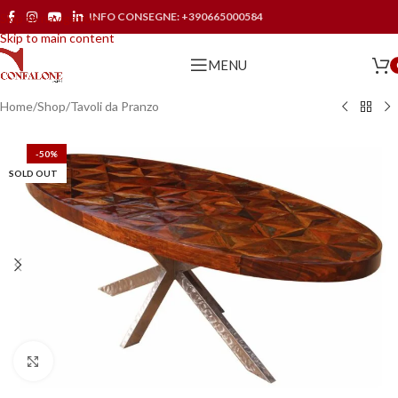
INFO CONSEGNE:
+390665000584
Skip to navigation
Skip to main content
MENU
Home
/
Shop
/
Tavoli da Pranzo
-50%
SOLD OUT
Click to enlarge