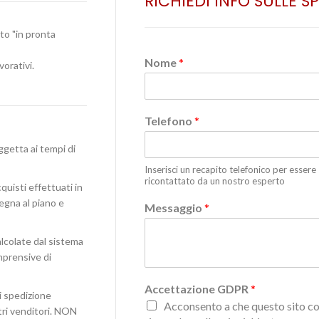
RICHIEDI INFO SULLE S
ato "in pronta
Nome
*
vorativi.
Telefono
*
ggetta ai tempi di
Inserisci un recapito telefonico per essere
ricontattato da un nostro esperto
quisti effettuati in
egna al piano e
Messaggio
*
lcolate dal sistema
omprensive di
Accettazione GDPR
*
i spedizione
Acconsento a che questo sito co
stri venditori. NON