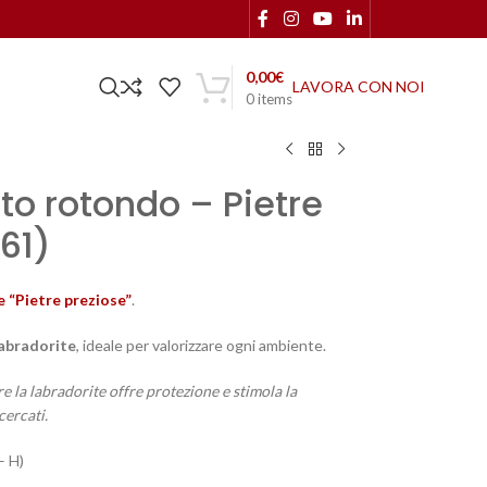
0,00
€
LAVORA CON NOI
0
items
to rotondo – Pietre
61)
e “Pietre preziose”
.
abradorite
, ideale per valorizzare ogni ambiente.
re la labradorite offre protezione e stimola la
cercati.
– H)