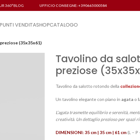
UR 360°
BLOG
UFFICIO CONSEGNE: +390665000584
PUNTI VENDITA
SHOP
CATALOGO
 preziose (35x35x61)
Tavolino da salot
preziose (35x35x
Tavolino da salotto rotondo della
collezion
Un tavolino elegante con piano in
agata
o
l
L’agata trasmette equilibrio e serenità, ment
creatività. Un dettaglio prezioso per spazi ri
DIMENSIONI: 35 cm | 35 cm | 61 cm
(L – P 