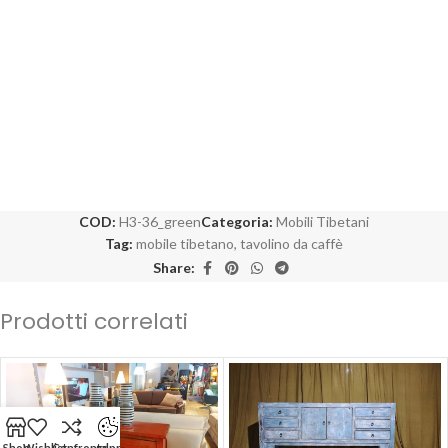
COD:
H3-36_green
Categoria:
Mobili Tibetani
Tag:
mobile tibetano
,
tavolino da caffè
Share:
Prodotti correlati
Shop
Wishlist
Confronta
gdpr