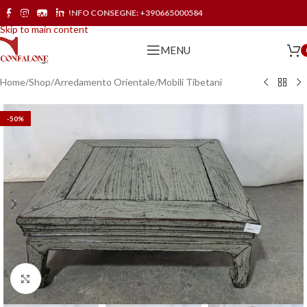
INFO CONSEGNE:
+390665000584
Skip to navigation
Skip to main content
MENU
Home
/
Shop
/
Arredamento Orientale
/
Mobili Tibetani
-50%
Click to enlarge