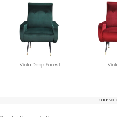
Viola Deep Forest
Vio
COD:
5007