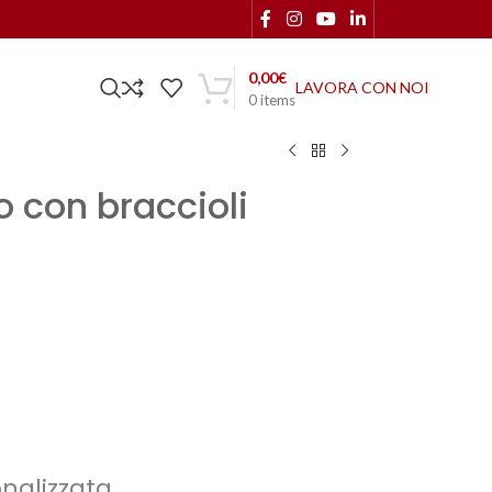
0,00
€
LAVORA CON NOI
0
items
to con braccioli
onalizzata