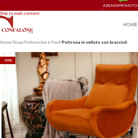
AZIENDA
PROMO
TO
Skip to navigation
Skip to main content
HOME
Home
/
Shop
/
Poltroncine e Pouf
/
Poltrona in velluto con braccioli
-50%