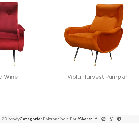
la Wine
Viola Harvest Pumpkin
-20 kendy
Categoria:
Poltroncine e Pouf
Share: