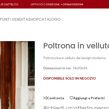
UR 360°
BLOG
UFFICIO CONSEGNE: +390665000584
PUNTI VENDITA
SHOP
CATALOGO
Poltrona in vellu
Poltroncina in velluto dal design moderno.
Dimensioni in cm
: 74x90x94
DISPONIBILE SOLO IN NEGOZIO
Confronta
Aggiungi a Preferiti
Richiedi un’offerta pers