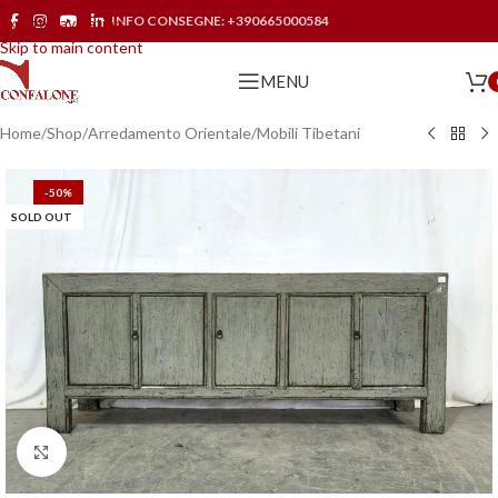
INFO CONSEGNE:
+390665000584
Skip to navigation
Skip to main content
MENU
Home
/
Shop
/
Arredamento Orientale
/
Mobili Tibetani
-50%
SOLD OUT
Click to enlarge