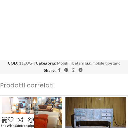
COD:
11EUG-9
Categoria:
Mobili Tibetani
Tag:
mobile tibetano
Share:
Prodotti correlati
Shop
Wishlist
Confronta
gdpr