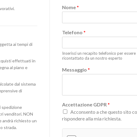
Nome
*
vorativi.
Telefono
*
ggetta ai tempi di
Inserisci un recapito telefonico per essere
ricontattato da un nostro esperto
quisti effettuati in
egna al piano e
Messaggio
*
lcolate dal sistema
omprensive di
Accettazione GDPR
*
i spedizione
Acconsento a che questo sito co
stri venditori. NON
rispondere alla mia richiesta.
e andrà richiesto un
o strada.