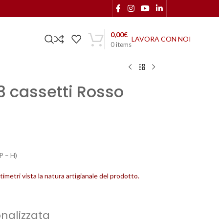
0,00
€
LAVORA CON NOI
0
items
3 cassetti Rosso
P – H)
imetri vista la natura artigianale del prodotto.
onalizzata