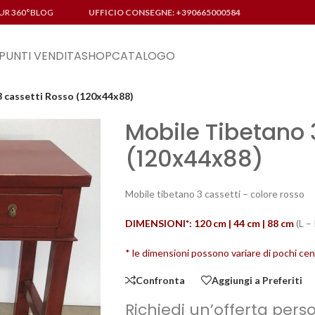
UR 360°
BLOG
UFFICIO CONSEGNE: +390665000584
PUNTI VENDITA
SHOP
CATALOGO
3 cassetti Rosso (120x44x88)
Mobile Tibetano 
(120x44x88)
Mobile tibetano 3 cassetti – colore rosso
DIMENSIONI*: 120 cm | 44 cm | 88
cm
(L – 
* le dimensioni possono variare di pochi cent
Confronta
Aggiungi a Preferiti
Richiedi un’offerta pers