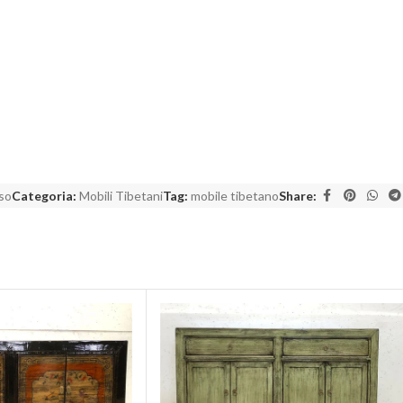
so
Categoria:
Mobili Tibetani
Tag:
mobile tibetano
Share: