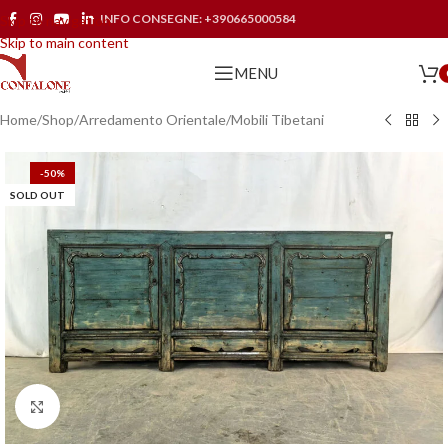
INFO CONSEGNE:
+390665000584
Skip to navigation
Skip to main content
MENU
Home
/
Shop
/
Arredamento Orientale
/
Mobili Tibetani
-50%
SOLD OUT
Click to enlarge