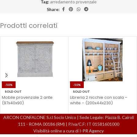
Tag:
arredamento provenzale
Share:
Prodotti correlati
-50%
-50%
SOLD OUT
SOLD OUT
Mobile provenzale 2 ante
Libreria 2 nicchie con scala –
(97x40x90)
white – (200x44x230)
ARCON CONFALONE S.r.l Socio Unico | Sede Legale: Piazza B. Cairoli
111 - ROMA 00186 (RM) | P.Iva/C.F: IT 01581601000
Visibilità online a cura di
I-PR Agency