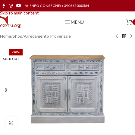
INFO CONSEGNE:
+390665000584
Skip to navigation
Skip to main content
MENU
Home
/
Shop
/
Arredamento Provenzale
-50%
SOLD OUT
Click to enlarge