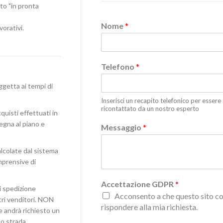
ato "in pronta
Nome
*
vorativi.
Telefono
*
ggetta ai tempi di
Inserisci un recapito telefonico per essere
ricontattato da un nostro esperto
quisti effettuati in
egna al piano e
Messaggio
*
lcolate dal sistema
omprensive di
Accettazione GDPR
*
i spedizione
Acconsento a che questo sito co
stri venditori. NON
rispondere alla mia richiesta.
e andrà richiesto un
o strada.