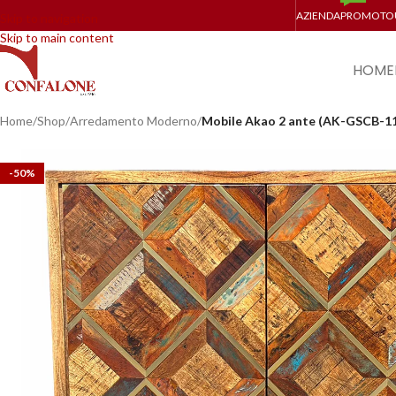
AZIENDA
PROMO
TO
Skip to navigation
Skip to main content
HOME
Home
/
Shop
/
Arredamento Moderno
/
Mobile Akao 2 ante (AK-GSCB-1
-50%