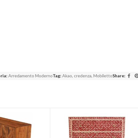
ria:
Arredamento Moderno
Tag:
Akao
,
credenza
,
Mobiletto
Share: