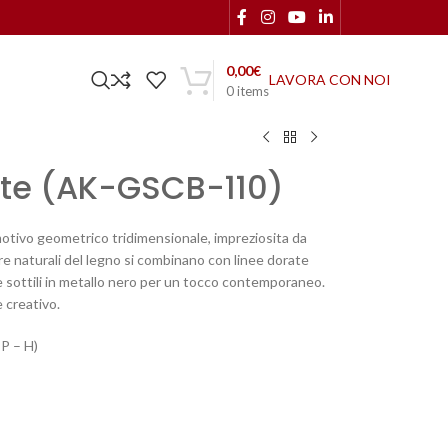
0,00
€
LAVORA CON NOI
0
items
nte (AK-GSCB-110)
otivo geometrico tridimensionale, impreziosita da
ure naturali del legno si combinano con linee dorate
 sottili in metallo nero per un tocco contemporaneo.
 creativo.
 P – H)