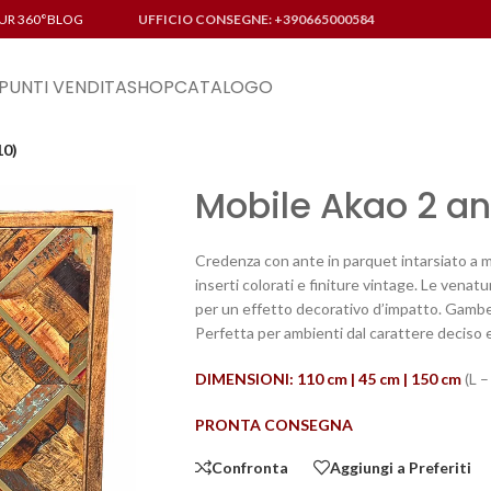
UR 360°
BLOG
UFFICIO CONSEGNE: +390665000584
PUNTI VENDITA
SHOP
CATALOGO
10)
Mobile Akao 2 a
Credenza con ante in parquet intarsiato a m
inserti colorati e finiture vintage. Le venat
per un effetto decorativo d’impatto. Gambe
Perfetta per ambienti dal carattere deciso e
DIMENSIONI: 110 cm | 45 cm | 150 cm
(L –
PRONTA CONSEGNA
Confronta
Aggiungi a Preferiti