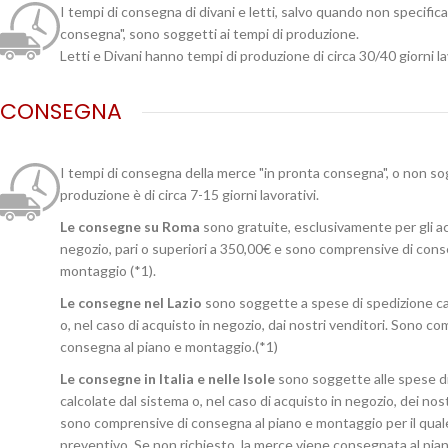
I tempi di consegna di divani e letti, salvo quando non specific
consegna", sono soggetti ai tempi di produzione.
Letti e Divani hanno tempi di produzione di circa 30/40 giorni la
CONSEGNA
I tempi di consegna della merce "in pronta consegna", o non so
produzione è di circa 7-15 giorni lavorativi.
Le consegne su Roma
sono gratuite, esclusivamente per gli ac
negozio, pari o superiori a 350,00€ e sono comprensive di cons
montaggio (*1).
Le consegne nel Lazio
sono soggette a spese di spedizione ca
o, nel caso di acquisto in negozio, dai nostri venditori. Sono c
consegna al piano e montaggio.(*1)
Le consegne in Italia e nelle Isole
sono soggette alle spese d
calcolate dal sistema o, nel caso di acquisto in negozio, dei no
sono comprensive di consegna al piano e montaggio per il qual
preventivo. Se non richiesto, la merce viene consegnata al pian