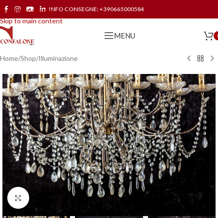
INFO CONSEGNE:
+390665000584
Skip to navigation
Skip to main content
MENU
Home
/
Shop
/
Illuminazione
Click to enlarge