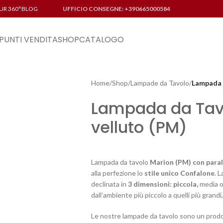
UR 360°
BLOG
UFFICIO CONSEGNE: +390665000584
PUNTI VENDITA
SHOP
CATALOGO
Home
/
Shop
/
Lampade da Tavolo
/
Lampada 
Lampada da Tav
velluto (PM)
Lampada da tavolo
Marion (PM) con paral
alla perfezione lo
stile unico Confalone
. 
declinata in
3 dimensioni: piccola,
media o
dall’ambiente più piccolo a quelli più grand
Le nostre lampade da tavolo sono un prodott