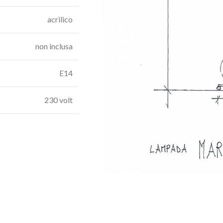
acrilico
non inclusa
E14
230 volt