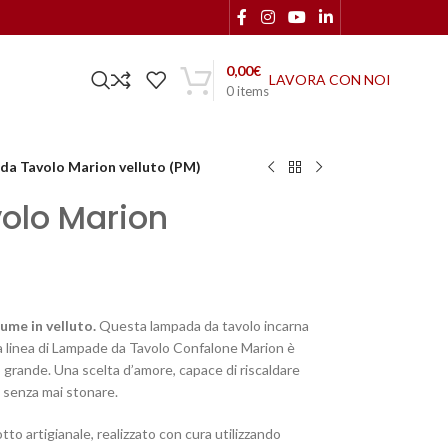
0,00
€
LAVORA CON NOI
0
items
da Tavolo Marion velluto (PM)
olo Marion
ume in velluto.
Questa lampada da tavolo incarna
La linea di Lampade da Tavolo Confalone Marion è
 grande. Una scelta d’amore, capace di riscaldare
i, senza mai stonare.
o artigianale, realizzato con cura utilizzando