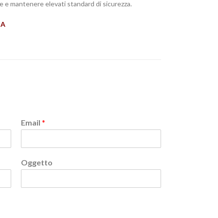
are e mantenere elevati standard di sicurezza.
IA
Email
*
Oggetto