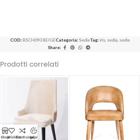
COD:
BSCH090 BEIGE
Categoria:
Sedie
Tag:
iris
,
sedia
,
sedie
Share:
Prodotti correlati
Shop
Wishlist
Confronta
gdpr